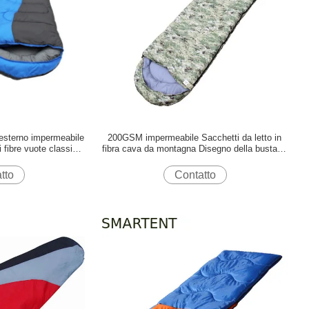
esterno impermeabile
200GSM impermeabile Sacchetti da letto in
i fibre vuote classico
fibra cava da montagna Disegno della busta di
n sacco a pelo
mimetizzazione
tto
Contatto