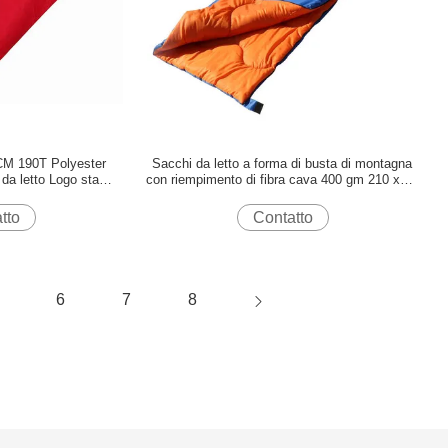
CM 190T Polyester
Sacchi da letto a forma di busta di montagna
da letto Logo stampa
con riempimento di fibra cava 400 gm 210 x 75
tatura
cm
tto
Contatto
6
7
8