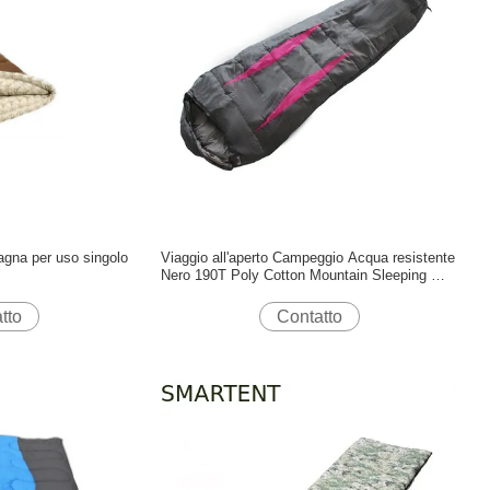
agna per uso singolo
Viaggio all'aperto Campeggio Acqua resistente
Nero 190T Poly Cotton Mountain Sleeping Bag
230X80X50cm
tto
Contatto