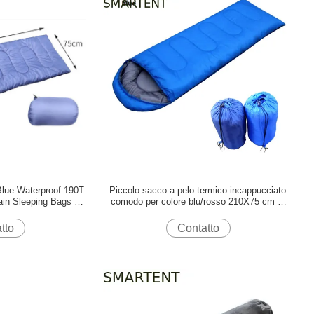
lue Waterproof 190T
Piccolo sacco a pelo termico incappucciato
ain Sleeping Bags per
comodo per colore blu/rosso 210X75 cm di
freddo
stagione 4 -
tto
Contatto