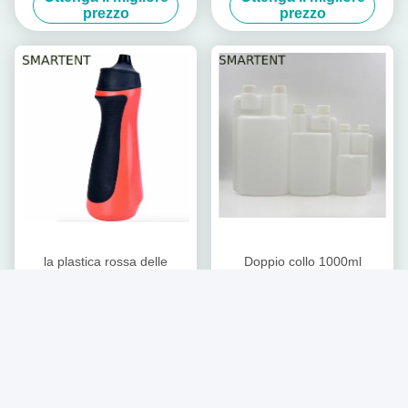
della bevanda di modo con
inossidabile 304SS
prezzo
prezzo
Straw Milk Flask
la plastica rossa delle
Doppio collo 1000ml
bottiglie di acqua di
dell'HDPE di allenamento di
allenamento 600ml non slitta
dimensioni chimiche delle
Ottenga il migliore
Ottenga il migliore
la boccetta bevente BPA
bottiglie di acqua tre
prezzo
prezzo
8.9X8.8X23.7 libero cm