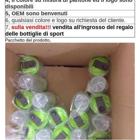
4, il colore su misura di pantone ed il logo sono
disponibili
5, OEM sono benvenuti
6, qualsiasi colore e logo su richiesta del cliente.
7,
sulla vendita!!!
vendita all'ingrosso del regalo
delle bottiglie di sport
Pacchetto del prodotto,