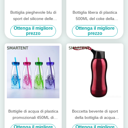
Bottiglia pieghevole blu di
Bottiglia libera di plastica
sport del silicone delle
500ML del coke della
bottiglie di acqua 500ML di
boccetta di acqua fredda di
Ottenga il migliore
Ottenga il migliore
allenamento
immaginazione BPA Tritan
prezzo
prezzo
Bottiglie di acqua di plastica
Boccetta bevente di sport
promozionali 450ML di
della bottiglia di acqua
allenamento della bottiglia
350ML di acciaio
Ottenga il migliore
Ottenga il migliore