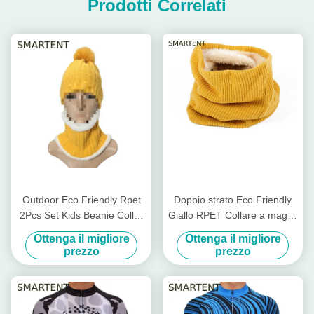
Prodotti Correlati
Outdoor Eco Friendly Rpet
Doppio strato Eco Friendly
2Pcs Set Kids Beanie Collar
Giallo RPET Collare a maglia
Warmer Support Brand
Involucro più caldo con
Ottenga il migliore
Ottenga il migliore
rinnovabile Custom Fair
velluto
prezzo
prezzo
Trade