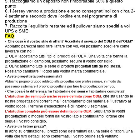
5. Raccogliamo un deposito non rimborsabile 50% a questo
punto
6. i Jersey vanno a produzione e sono consegnati noi con circa 2-
4 settimane secondo dove l'ordine era nel programma di
produzione
7. Raccolta l'equilibrio restante ed il pullover siamo spediti a voi
UPS o SME
FAQ
-
Che cosa è il vostro stile di affari? Accettate il servizio del ODM & dell'OEM?
Abbiamo parecchi modi fare l'affare con voi, voi possiamo scegliere come
lavorare con noi:
1. OEM: accettiamo tutti i tipi di prodotti dell'OEM. Una volta che fornite la
progettazione o i campioni, possiamo seguire il vostro consiglio.
2. ODM: abbiamo tutte le serie di prodotti progettati tutti da noi stessi.
Possiamo cambiare il logos alla vostra marca commerciale.
-
Avete progettista professionista?
Abbiamo proprio gruppo addetto alla progettazione professionale, in modo da
possiamo sistemare il proprio progettista per fare le progettazioni per voi.
-
Che cosa è la differenza fra l'abitudine dei semi e l'abitudine completa?
,
che sta usando le
L'abitudine dei semi può anche essere definita come ODM
nostre progettazioni correnti ma il cambiamento del materiale illustrativo al
vostro logos. Il termine d'esecuzione è di intorno 3 settimane.
.
Seguiamo le vostri
L'abitudine completa può essere definita come OEM
progettazioni o modelli forniti dal vostro lato e continuiamo l'ordine che
segue il vostro consiglio.
-
Avete un listino prezzi?
In abito su ordinazione, i prezzi sono determinati da una serie di fattori. Una
volta che tutti dettagli sono confermati, il vostro ordine sarà valutato