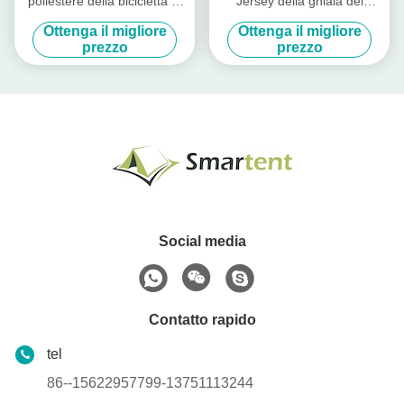
poliestere della bicicletta di
Jersey della ghiaia del
Seat della bici riflettente
poliestere dei Jersey 130g
Ottenga il migliore
Ottenga il migliore
impermeabile blu della
della bici su ordinazione blu
prezzo
prezzo
copertura 24.5X26CM
del ciclista
Social media
Contatto rapido
tel
86--15622957799-13751113244