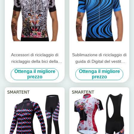
Accessori di riciclaggio di
Sublimazione di riciclaggio di
riciclaggio della bici della
guida di Digital del vestito
maglietta del Jersey del
della strada del Jersey che
Ottenga il migliore
Ottenga il migliore
vestito di Dryfit del poliestere
stampa gli accessori di
prezzo
prezzo
di progettazione del
riciclaggio della bici
leopardo