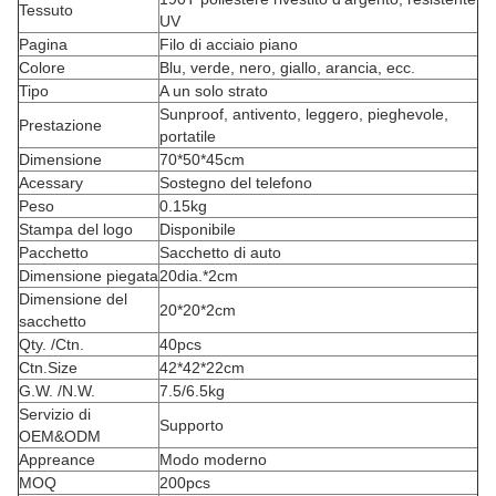
Tessuto
UV
Pagina
Filo di acciaio piano
Colore
Blu, verde, nero, giallo, arancia, ecc.
Tipo
A un solo strato
Sunproof, antivento, leggero, pieghevole,
Prestazione
portatile
Dimensione
70*50*45cm
Acessary
Sostegno del telefono
Peso
0.15kg
Stampa del logo
Disponibile
Pacchetto
Sacchetto di auto
Dimensione piegata
20dia.*2cm
Dimensione del
20*20*2cm
sacchetto
Qty. /Ctn.
40pcs
Ctn.Size
42*42*22cm
G.W. /N.W.
7.5/6.5kg
Servizio di
Supporto
OEM&ODM
Appreance
Modo moderno
MOQ
200pcs