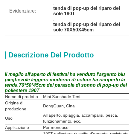
, 
tenda di pop-up del riparo del 
Evidenziare:
sole 190T
, 
tenda di pop-up del riparo del 
sole 70X50X45cm
Descrizione Del Prodotto
Il meglio all'aperto di festival ha venduto l'argento blu
pieghevole leggero moderno di colore ha ricoperto la
tenda 70*50*45cm del parasole di sonno di pop-up del
poliestere 190T
Nome di prodotto
Mini Sunshade Tent
Origine di
DongGuan, Cina
produzione
All'aperto, spiaggia, accamparsi, pesca,
Uso
funzionamento, ecc.
Applicazione
Per monouso
190T poliestere rivestito d'argento, resistente