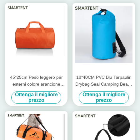
45*25cm Peso leggero per
18*40CM PVC Blu Tarpaulin
esterni colore arancione
Drybag Seal Camping Beach
impermeabile rivestito in
Rafting Overboard
Ottenga il migliore
Ottenga il migliore
poliestere Oxford Barrel
Acquaproof Tube Bag
prezzo
prezzo
Travel Bags
Leggera 5L - 30L Con Strap