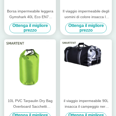
Borsa impermeabile leggera
Il viaggio impermeabile degli
Gymshark 40L Eco EN71
uomini di colore insacca la
amichevole del barilotto
borsa di Duffle di cuoio della
Ottenga il migliore
Ottenga il migliore
dell'unità di elaborazione
palestra 53X18X21cm
prezzo
prezzo
10L PVC Tarpaulin Dry Bag
il viaggio impermeabile 90L
Overboard Sacchetti
insacca il campeggio nero
impermeabili Kayaking
d'argento delle borse di tela
Ottenga il migliore
Ottenga il migliore