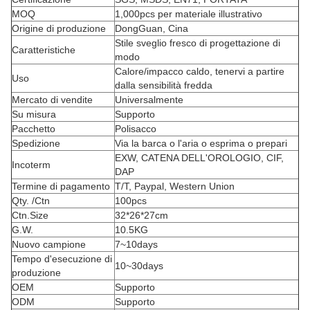
MOQ
1,000pcs per materiale illustrativo
Origine di produzione
DongGuan, Cina
Stile sveglio fresco di progettazione di
Caratteristiche
modo
Calore/impacco caldo, tenervi a partire
Uso
dalla sensibilità fredda
Mercato di vendite
Universalmente
Su misura
Supporto
Pacchetto
Polisacco
Spedizione
Via la barca o l'aria o esprima o prepari
EXW, CATENA DELL'OROLOGIO, CIF,
Incoterm
DAP
Termine di pagamento
T/T, Paypal, Western Union
Qty. /Ctn
100pcs
Ctn.Size
32*26*27cm
G.W.
10.5KG
Nuovo campione
7~10days
Tempo d'esecuzione di
10~30days
produzione
OEM
Supporto
ODM
Supporto