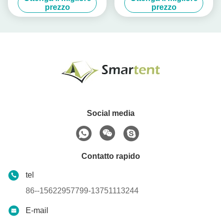
Canoeing Nuoto Immersione
di viaggio
prezzo
prezzo
Social media
Contatto rapido
tel
86--15622957799-13751113244
E-mail