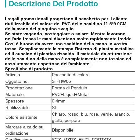
Descrizione Del Prodotto
I regali promozionali progettano il pacchetto per il cliente
riutilizzabile del calore del PVC dello scaldino 11.5*9.0CM
della mano del pinguino sveglio
Se state vagando, costeggiare o sciare: Mentre lavorano
nell'aria fresca le mani diventano molto rapidamente fredde.
Così è buono da avere uno scaldino della mano in vostra
tasca. Semplicemente la stampa l'interno di piastra metallica
ed il cuscino di plastica riscalda. Il materiale da otturazione
dello scaldino della mano è completamente non tossico ed
assolutamente rispettoso dell'ambiente.
Specifiche di prodotto
Articolo
Pacchetto di calore
Oggetto no.
ST-HW06
Progettazione
Forma di Penduin
Materiale
PVC+Liquid+Metal
Spessore
0.4mm
Riutilizzabile
Sì
Chiaro, rosso, blu, rosa, verde, arancio,
Colore esistente
giallo, porpora
Marcare a caldo su
Disponibile
ordinazione
Certificazione
SGS, MSDS, EN71, PORTATA