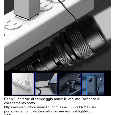
Per più lanterne di campeggio portatili, vogliate l'accesso al
collegamento sotto
https://www.outdoorsmartent.com/sale-8566898-7500lm-
portable-camping-lanterns-t6-9-cree-led-flashlight-torch.html