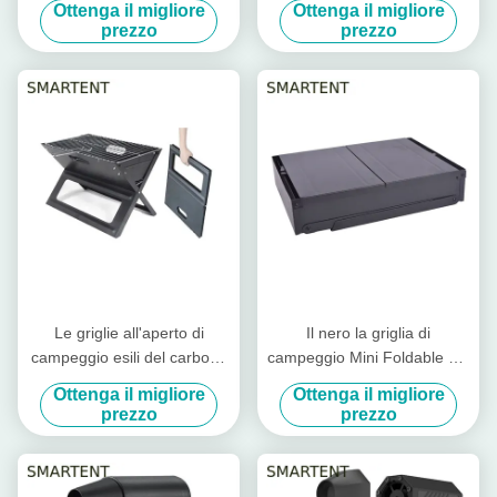
Ottenga il migliore
Ottenga il migliore
EN1860 del barbecue
Camping Accessories
prezzo
prezzo
59.5X34.5cm
Le griglie all'aperto di
Il nero la griglia di
campeggio esili del carbone
campeggio Mini Foldable del
portatile l'acciaio al cromo
barbecue del carbone di
Ottenga il migliore
Ottenga il migliore
45X30X30cm pieghevoli
acciaio al cromo
prezzo
prezzo
86X33.5X43cm