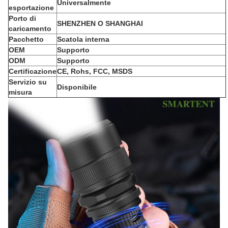
Universalmente
esportazione
Porto di
SHENZHEN O SHANGHAI
caricamento
Pacchetto
Scatola interna
OEM
Supporto
ODM
Supporto
Certificazione
CE, Rohs, FCC, MSDS
Servizio su
Disponibile
misura