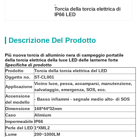
, 
Torcia della torcia elettrica di 
IP66 LED
Descrizione Del Prodotto
Più nuova torcia di alluminio nera di campeggio portatile
della torcia elettrica della luce LED delle lanterne forte
Specifiche di prodotto
Prodotto
Torcia della torcia elettrica del LED
Oggetto no.
ST-CL001
Vicino luce, pesca, accamparsi, manutenzione,
Applicazione
salvataggio, emergenza, SOS, ecc.
Accensione
- Basso infiammi - segnale medio alto- di SOS
del modello
Dimensione
168*44*32mm
Caso
Alimium
Impermeabile
IP66
Perle del LED
1*XML2
Lume
200~1000LM