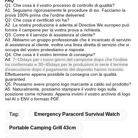
FAQ
Q1: Che cosa è il vostro processo di controllo di qualità?
A1: Seguiamo rigorosamente le procedure di iso. Facciamo la
prova 100% prima che l'ordine deliveried.
Q2: Che cosa è certificati voi ha?
A2: La nostra produzione è aderita al Directive.We europeo può
fornire il campione per la vostra prova a richiesta.
Q3: Come è il servizio di assistenza al cliente?
A3: Abbiamo un gruppo professionale che è incaricato di servizio
di assistenza al cliente, inoltre una linea diretta di servizio che si
occupa del vostro protestiamo e risposte.
Q4: Che cosa è il vostro termine di consegna?
A4:
7~10days per i nuovi giorni del campione dopo che l'ordine
ha confermato e 30~45days per le produzioni in serie il termine
d'esecuzione dopo il pagamento del deposito hanno ricevuto.
Effettueremo appena possibile la consegna con la qualità
guaranted.
Q5: Possiamo avere proprio logo marcante a caldo sul prodotto?
A5: Naturalmente, possiamo stampare il vostro logo sulla
posizione come richiesto. Appena inviimi il vostro archivio di logo
nel AI o ENV o formato PDF.
Tag:
Emergency Paracord Survival Watch
Portable Camping Grill 43cm