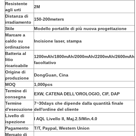
Resistente
2M
agli urti
Distanza di
150-200meters
irradiamento
Stile
Modello portatile di più nuova progettazione
Marcare a
caldo su
Incisione laser, stampa
ordinazione
Batteria al
1200mAh/1800mAh/2000mAh/2200mAh/2600mAh
litio
facoltativo
ricaricabile
Origine di
DongGuan, Cina
produzione
MOQ
1,000pcs
Termine di
EXW, CATENA DELL'OROLOGIO, CIF, DAP
consegna
Termine
7~30days che dipende dalla quantità finale
d'esecuzione
dell'ordine del cliente
Livello di
I AQL Livello II, Maj.2.5/Min.4.0
ispezione
Pagamento
T/T, Paypal, Western Union
Mercato di