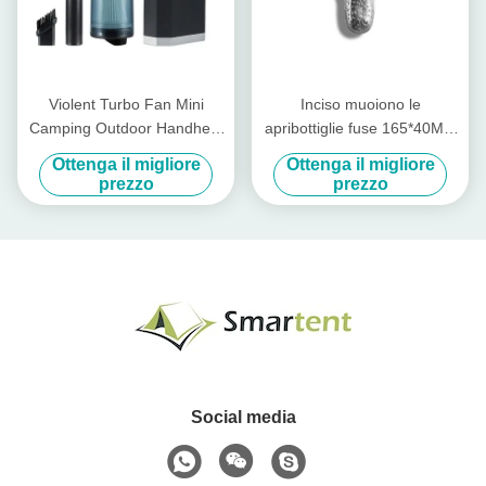
Violent Turbo Fan Mini
Inciso muoiono le
Camping Outdoor Handheld
apribottiglie fuse 165*40MM
Remotion di polvere ad alta
del coccodrillo delle
Ottenga il migliore
Ottenga il migliore
velocità Camping regolabile
apribottiglie del metallo
prezzo
prezzo
per accessori di campeggio
cool personalizzati
Social media