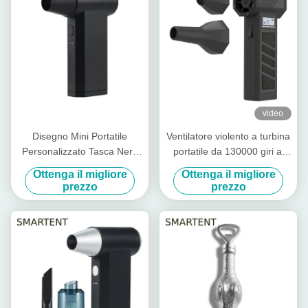
video
Disegno Mini Portatile
Ventilatore violento a turbina
Personalizzato Tasca Nera
portatile da 130000 giri al
Portatile Violento Turbo Fan
minuto
Ottenga il migliore
Ottenga il migliore
Soluzione di raffreddamento
prezzo
prezzo
per le esigenze
personalizzate