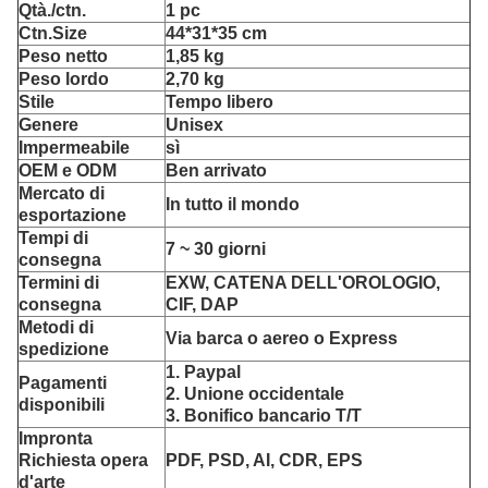
Qtà./ctn.
1 pc
Ctn.Size
44*31*35 cm
Peso netto
1,85 kg
Peso lordo
2,70 kg
Stile
Tempo libero
Genere
Unisex
Impermeabile
sì
OEM e ODM
Ben arrivato
Mercato di
In tutto il mondo
esportazione
Tempi di
7 ~ 30 giorni
consegna
Termini di
EXW, CATENA DELL'OROLOGIO,
consegna
CIF, DAP
Metodi di
Via barca o aereo o Express
spedizione
1. Paypal
Pagamenti
2. Unione occidentale
disponibili
3. Bonifico bancario T/T
Impronta
Richiesta opera
PDF, PSD, AI, CDR, EPS
d'arte