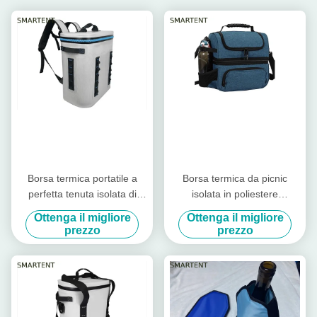
Borsa termica portatile a
Borsa termica da picnic
perfetta tenuta isolata di
isolata in poliestere
campeggio all'aperto del
impermeabile Campeggio
Ottenga il migliore
Ottenga il migliore
dispositivo di raffreddamento
fresco personalizzato
prezzo
prezzo
dello zaino di 20L TPU
all'aperto