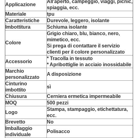
All'aperto, campeggio, viaggi, picnic,
Applicazione
spiaggia, ecc.
Materiale
tpu
Caratteristiche
Durevole, leggero, isolante
Imbottitura
Schiuma isolante
Grigio chiaro, blu, bianco, nero,
mimetico, ecc.
Colore
Si prega di contattare il servizio
clienti per il colore personalizzato
* Tracolla in tessuto
Accessorio
* Apribottiglie in acciaio inossidabile
Marchio
A disposizione
personalizzato
Cinturino
sì
imbottito
Chiusura
Cerniera ermetica impermeabile
MOQ
500 pezzi
Stampa, stampaggio, etichettatura,
Logo
ecc.
Brevetto
No
Imballaggio
Polisacco
individuale