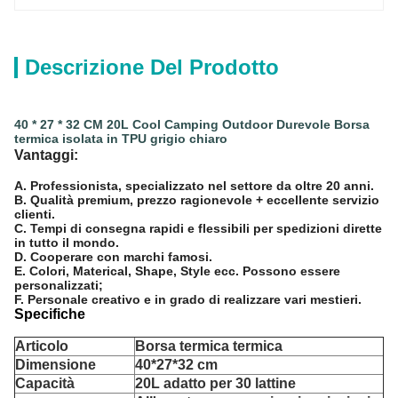
Descrizione Del Prodotto
40 * 27 * 32 CM 20L Cool Camping Outdoor Durevole Borsa
termica isolata in TPU grigio chiaro
Vantaggi:
A. Professionista, specializzato nel settore da oltre 20 anni.
B. Qualità premium, prezzo ragionevole + eccellente servizio
clienti.
C. Tempi di consegna rapidi e flessibili per spedizioni dirette
in tutto il mondo.
D. Cooperare con marchi famosi.
E. Colori, Materical, Shape, Style ecc. Possono essere
personalizzati;
F. Personale creativo e in grado di realizzare vari mestieri.
Specifiche
Articolo
Borsa termica termica
Dimensione
40*27*32 cm
Capacità
20L adatto per 30 lattine