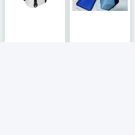
La borsa fresca di
L'anti bottiglia fresca di
campeggio all'aperto 8L TPU
congelamento del gel del
di Waterpoof ha isolato la
vino di colore blu raffredda i
Ottenga il migliore
Ottenga il migliore
borsa termica di picnic
dispositivi di raffreddamento
prezzo
prezzo
23 x 16cm