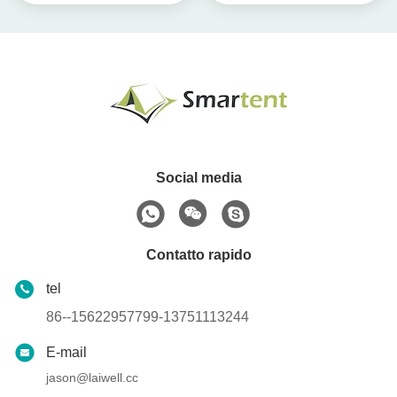
per accessori di campeggio
cool personalizzati
Social media
Contatto rapido
tel
86--15622957799-13751113244
E-mail
jason@laiwell.cc