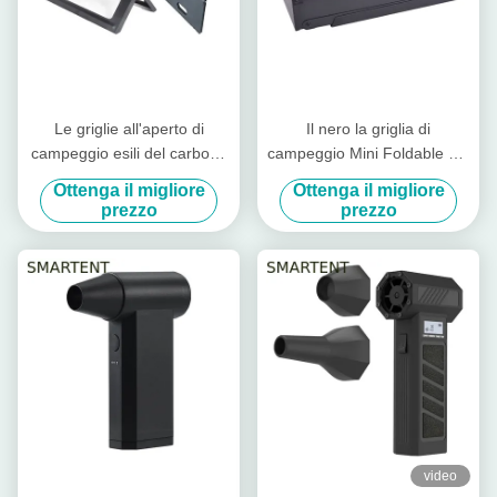
Le griglie all'aperto di
Il nero la griglia di
campeggio esili del carbone
campeggio Mini Foldable del
portatile l'acciaio al cromo
barbecue del carbone di
Ottenga il migliore
Ottenga il migliore
45X30X30cm pieghevoli
acciaio al cromo
prezzo
prezzo
86X33.5X43cm
video