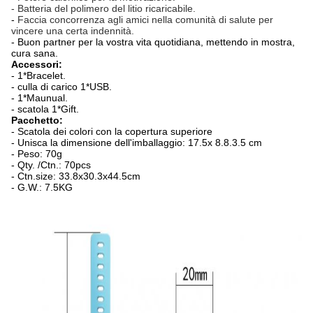
- Batteria del polimero del litio ricaricabile.
-
Faccia concorrenza agli amici nella comunità di salute per
vincere una certa indennità.
- Buon partner per la vostra vita quotidiana, mettendo in mostra,
cura sana.
Accessori:
-
1*Bracelet.
-
culla di carico 1*USB.
-
1*Maunual.
-
scatola 1*Gift.
Pacchetto:
- Scatola dei colori con la copertura superiore
- Unisca la dimensione dell'imballaggio: 17.5x 8.8.3.5 cm
- Peso: 70g
- Qty. /Ctn.: 70pcs
- Ctn.size: 33.8x30.3x44.5cm
- G.W.: 7.5KG