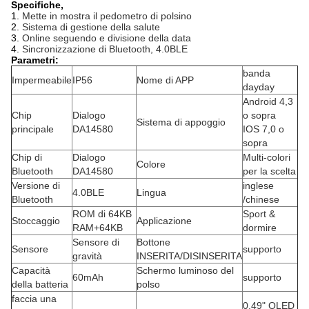
Specifiche,
1.
Mette in mostra il pedometro di polsino
2.
Sistema di gestione della salute
3.
Online seguendo e divisione della data
4.
Sincronizzazione di Bluetooth, 4.0BLE
Parametri:
banda
Impermeabile
IP56
Nome di APP
dayday
Android 4,3
Chip
Dialogo
o sopra
Sistema di appoggio
principale
DA14580
IOS 7,0 o
sopra
Chip di
Dialogo
Multi-colori
Colore
Bluetooth
DA14580
per la scelta
Versione di
inglese
4.0BLE
Lingua
Bluetooth
/chinese
ROM di 64KB
Sport &
Stoccaggio
Applicazione
RAM+64KB
dormire
Sensore di
Bottone
Sensore
supporto
gravità
INSERITA/DISINSERITA
Capacità
Schermo luminoso del
60mAh
supporto
della batteria
polso
faccia una
0,49" OLED