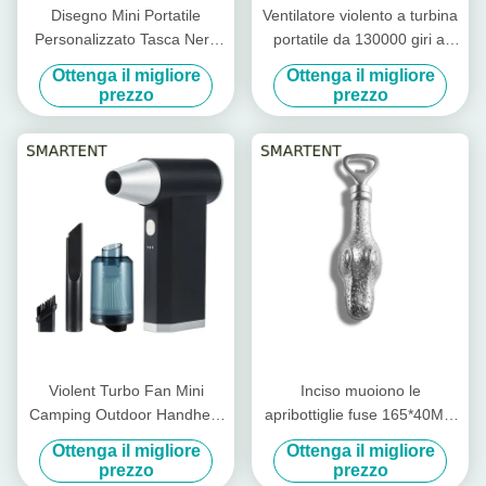
Disegno Mini Portatile
Ventilatore violento a turbina
Personalizzato Tasca Nera
portatile da 130000 giri al
Portatile Violento Turbo Fan
minuto
Ottenga il migliore
Ottenga il migliore
Soluzione di raffreddamento
prezzo
prezzo
per le esigenze
personalizzate
Violent Turbo Fan Mini
Inciso muoiono le
Camping Outdoor Handheld
apribottiglie fuse 165*40MM
Remotion di polvere ad alta
del coccodrillo delle
Ottenga il migliore
Ottenga il migliore
velocità Camping regolabile
apribottiglie del metallo
prezzo
prezzo