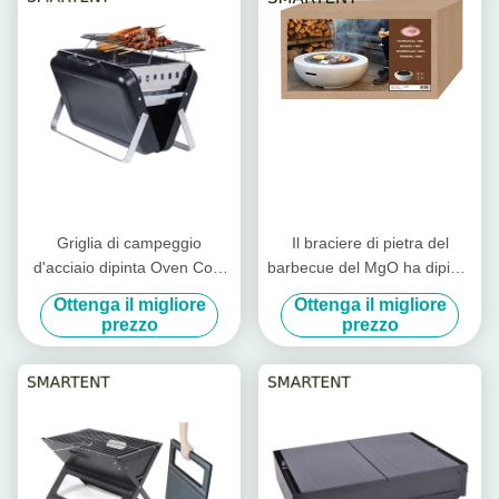
Griglia di campeggio
Il braciere di pietra del
d'acciaio dipinta Oven Cool
barbecue del MgO ha dipinto
Camping Accessories
il fuoco d'acciaio Pit Cool
Ottenga il migliore
Ottenga il migliore
EN1860 del barbecue
Camping Accessories
prezzo
prezzo
59.5X34.5cm