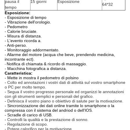
pausa il
15 giorni
Esposizione
64*32
tempo
Esposizione:
- Esposizione di tempo
- Vibrazione dell'orologio.
- Pedometro
- Calorie bruciate.
- Misura di distanza.
- L'evento ricorda a.
- Anti-perso.
- Monitoraggio addormentato.
- Allarme del motore (
acqua che beve, prendendo medicina,
incontrante ect).
Notifica di chiamata & ricordo di massaggio.
-
-
Macchina fotografica a distanza.
Caratteristica:
- Mette in mostra
il pedometro di polsino
-
Colto ed annotazioni i vostri dati di attività sul vostro smartphone
o PC per molto tempo.
-
Segua il vostro progresso personale ed organizzi le annotazioni
con gli strumenti semplici e personali del grafico.
-
Definisca il vostro piano o obiettivo di salute per la motivazione.
-
Sincronizzazione dei dati online tramite lo smartphone o la
compressa con il sistema del andriod o dell'IOS.
-
Scradle di carico di USB.
-
Controlli la qualità e la prestazione di sonno.
- Regolazione di scopo.
- Potere calorifico per la motivazione.