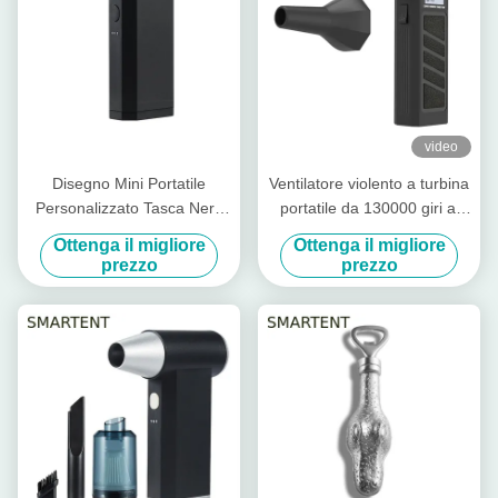
video
Disegno Mini Portatile
Ventilatore violento a turbina
Personalizzato Tasca Nera
portatile da 130000 giri al
Portatile Violento Turbo Fan
minuto
Ottenga il migliore
Ottenga il migliore
Soluzione di raffreddamento
prezzo
prezzo
per le esigenze
personalizzate