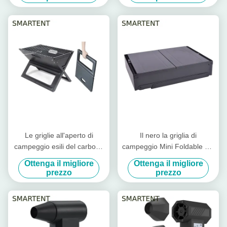
59.5X34.5cm
Le griglie all'aperto di
Il nero la griglia di
campeggio esili del carbone
campeggio Mini Foldable del
portatile l'acciaio al cromo
barbecue del carbone di
Ottenga il migliore
Ottenga il migliore
45X30X30cm pieghevoli
acciaio al cromo
prezzo
prezzo
86X33.5X43cm