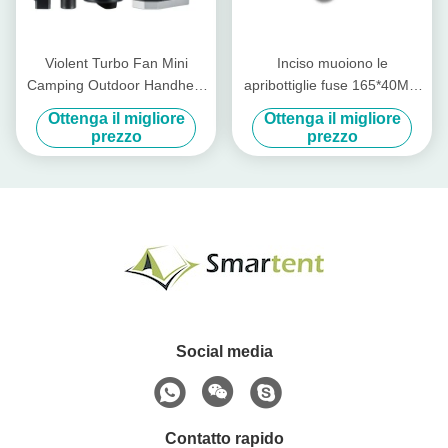
Violent Turbo Fan Mini
Inciso muoiono le
Camping Outdoor Handheld
apribottiglie fuse 165*40MM
Remotion di polvere ad alta
del coccodrillo delle
Ottenga il migliore
Ottenga il migliore
velocità Camping regolabile
apribottiglie del metallo
prezzo
prezzo
per accessori di campeggio
cool personalizzati
Social media
Contatto rapido