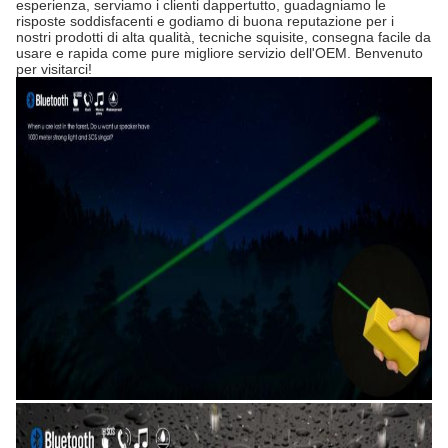
esperienza, serviamo i clienti dappertutto, guadagniamo le
risposte soddisfacenti e godiamo di buona reputazione per i
nostri prodotti di alta qualità, tecniche squisite, consegna facile da
usare e rapida come pure migliore servizio dell'OEM. Benvenuto
per visitarci!