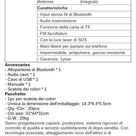
Antenna
Integrato
Caratteristiche
- Input senza fili di Bluetooth
- Audio trasmissione
- Funzione della carta di TF
- FM facoltativo
- Con la luce laser di SOS
- Mani libere per parlare sul telefono
- Impermeabile, antipolvere, goccia resistente
- Garanzia: 1year
Accessaries
-
Altoparlante di Bluetooth * 1
-
Audio cavo * 1
-
Cavo di USB * 1
-
Manuale * 1
-
Scatola dei colori * 1
Pacchetto
-
1pc per scatola dei colori
-
Unisca la dimensione dell'imballaggio:
14.3*8.4*5.5cm
-
Qty. /Ctn.: 20pcs
-
Ctn.size: 31*44*31cm
-
G.W.: 20kg
Siamo progettazione capace, produzione, sistema rigoroso di
controllo di qualità e servizio soddisfacente di dopo-vendita. Con
tecnologia avanzata, atteggiamento ricco dell'attivo e di