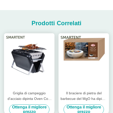
Prodotti Correlati
Griglia di campeggio
Il braciere di pietra del
d'acciaio dipinta Oven Cool
barbecue del MgO ha dipinto
Camping Accessories
il fuoco d'acciaio Pit Cool
Ottenga il migliore
Ottenga il migliore
EN1860 del barbecue
Camping Accessories
prezzo
prezzo