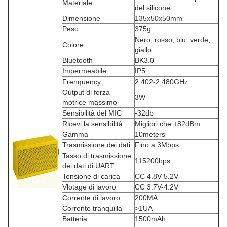
Materiale
del silicone
Dimensione
135x50x50mm
Peso
375g
Nero, rosso, blu, verde,
Colore
giallo
Bluetooth
BK3.0
Impermeabile
IP5
Frenquency
2.402-2.480GHz
Output di forza
3W
motrice massimo
Sensibilità del MIC
-32db
Ricevi la sensibilità
Migliori che +82dBm
Gamma
10meters
Trasmissione dei dati
Fino a 3Mbps
Tasso di trasmissione
115200bps
dei dati di UART
Tensione di carica
CC 4.8V-5.2V
Vlotage di lavoro
CC 3.7V-4.2V
Corrente di lavoro
200MA
Corrente tranquilla
>1UA
Batteria
1500mAh