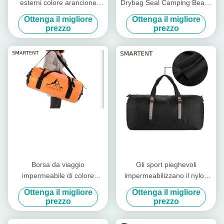
esterni colore arancione
Drybag Seal Camping Beach
impermeabile rivestito in
Rafting Overboard
Ottenga il migliore
Ottenga il migliore
poliestere Oxford Barrel
Acquaproof Tube Bag
prezzo
prezzo
Travel Bags
Leggera 5L - 30L Con Strap
Borsa da viaggio
Gli sport pieghevoli
impermeabile di colore
impermeabilizzano il nylon
arancio grande da 60L
resistente Hangbag dello
Ottenga il migliore
Ottenga il migliore
Borsa da viaggio
strappo dello zaino delle
prezzo
prezzo
impermeabile di colore
borse di viaggio
arancio grande da 60L