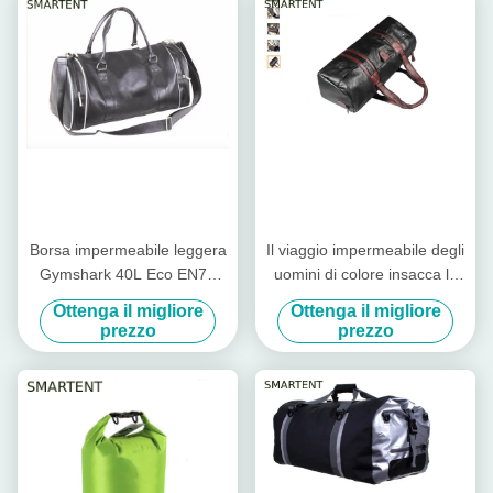
Borsa da viaggio sportiva da
600D Borsa da cuffia per
sport
Borsa impermeabile leggera
Il viaggio impermeabile degli
Gymshark 40L Eco EN71
uomini di colore insacca la
amichevole del barilotto
borsa di Duffle di cuoio della
Ottenga il migliore
Ottenga il migliore
dell'unità di elaborazione
palestra 53X18X21cm
prezzo
prezzo