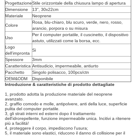
Progettazione
Stile orizzontale della chiusura lampo di apertura
Dimensione
13", 30x22cm
Materiale
Neoprene
Rosa, blu-chiaro, blu scuro, verde, nero, rosso,
Colore
arancio, porpora o su misura
Per il computer portatile, il cuscinetto, il dispositivo
Uso
astuto, utilizzati come la borsa, ecc.
Logo
Sì
dell'impronta
Spessore
3mm
Caratteristica
Antisudicio, impermeabile, antiurto
Pacchetto
Singolo polisacco, 100pcs/ctn
OEM&ODM
Disponibile
Introduzione & caratteristiche di prodotto dettagliate
1, prodotto adotta la produzione materiale del neoprene
avanzato.
2, graffio comodo e molle, antipolvere, anti della luce, superficie
pulita del computer portatile.
3, gli strati interni ed esterni dopo il trattamento
dell'idrorepellente, funzione impermeabile unica. Incitivi a ritenere
più a facilità!
4, proteggere il corpo, impediscono l'usura;
5, il materiale sono elastici, riducono il danno di collisione per il